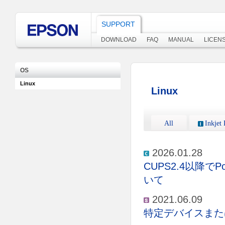
SUPPORT
DOWNLOAD
FAQ
MANUAL
LICEN
OS
Linux
Linux
All
Inkjet 
2026.01.28
CUPS2.4以降で
いて
2021.06.09
特定デバイスまた